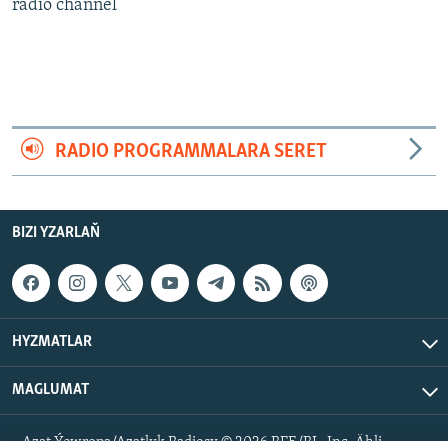
AÝ/AR-nyň ähli saýtlary
radio channel
RADIO PROGRAMMALARA SERET
BIZI YZARLAŇ
HYZMATLAR
MAGLUMAT
Azat Ýewropa/Azatlyk Radiosy © 2026 RFE/RL, Inc. Ähli