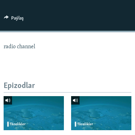
AÝ/AR-nyň ähli saýtlary
Paýlaş
radio channel
Epizodlar