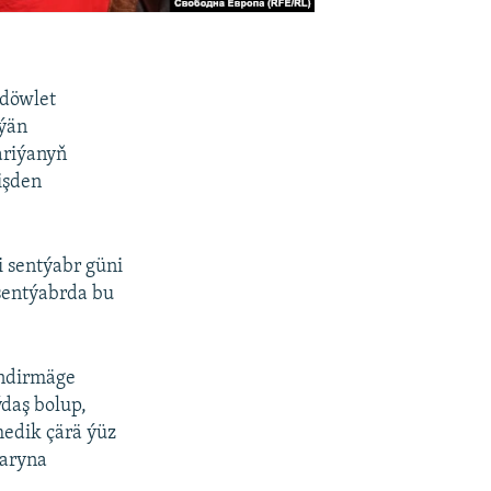
 döwlet
lýän
ariýanyň
işden
 sentýabr güni
 sentýabrda bu
ündirmäge
daş bolup,
medik çärä ýüz
raryna