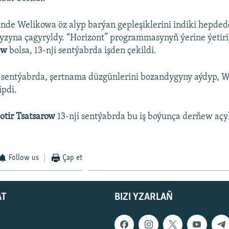
sinde Welikowa öz alyp barýan gepleşiklerini indiki hepd
yzyna çagyryldy. “Horizont” programmasynyň ýerine ýetirij
ew
bolsa, 13-nji sentýabrda işden çekildi.
i sentýabrda, şertnama düzgünlerini bozandygyny aýdyp, 
ipdi.
otir Tsatsarow
13-nji sentýabrda bu iş boýunça derňew aç
Follow us
Çap et
AT
BIZI YZARLAŇ