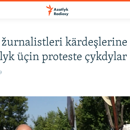
 žurnalistleri kärdeşlerine
lyk üçin proteste çykdylar
9