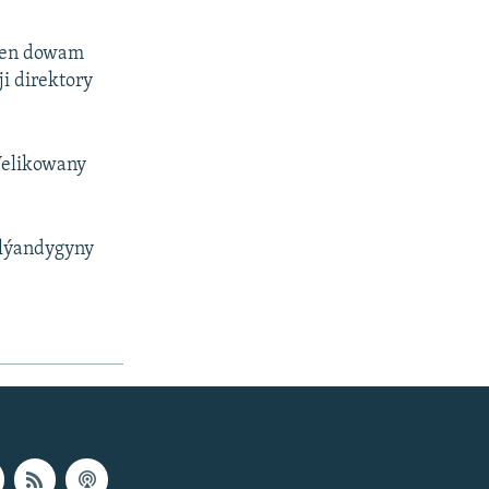
eden dowam
i direktory
Welikowany
ylýandygyny