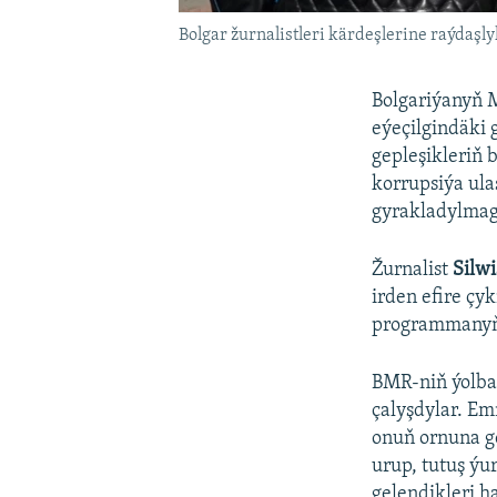
Bolgar žurnalistleri kärdeşlerine raýdaşly
Bolgariýanyň M
eýeçilgindäki 
gepleşikleriň 
korrupsiýa ula
gyrakladylmagy
Žurnalist
Silw
irden efire çy
programmanyň e
BMR-niň ýolba
çalyşdylar. E
onuň ornuna g
urup, tutuş ýu
gelendikleri ha