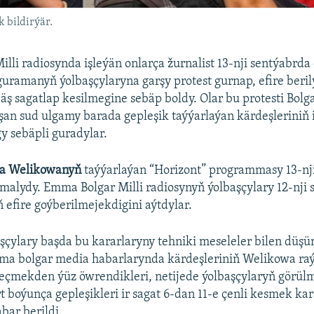
k bildirýär.
illi radiosynda işleýän onlarça žurnalist 13-nji sentýabrda
guramanyň ýolbaşçylaryna garşy protest gurnap, efire beri
bäş sagatlap kesilmegine sebäp boldy. Olar bu protesti Bolg
şan sud ulgamy barada gepleşik taýýarlaýan kärdeşleriniň 
 sebäpli guradylar.
ia Welikowanyň
taýýarlaýan “Horizont” programmasy 13-nji
kmalydy. Emma Bolgar Milli radiosynyň ýolbaşçylary 12-nji
fire goýberilmejekdigini aýtdylar.
şçylary başda bu kararlaryny tehniki meseleler bilen düş
mma bolgar media habarlarynda kärdeşleriniň Welikowa raý
eçmekden ýüz öwrendikleri, netijede ýolbaşçylaryň görül
rt boýunça gepleşikleri ir sagat 6-dan 11-e çenli kesmek ka
bar berildi.