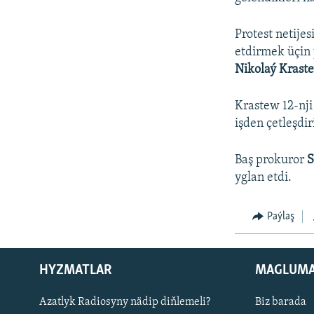
Protest netije
etdirmek üçin 
Nikolaý Krast
Krastew 12-nj
işden çetleşdir
Baş prokuror
S
yglan etdi.
Paýlaş
HYZMATLAR
MAGLUM
Русский
Azatlyk Radiosyny nädip diňlemeli?
Biz barada