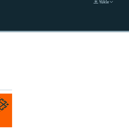
Ýükle
EMBED