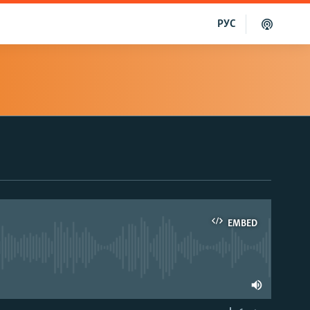
РУС
EMBED
able