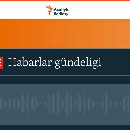
Habarlar gündeligi
E
No live streaming currently avail