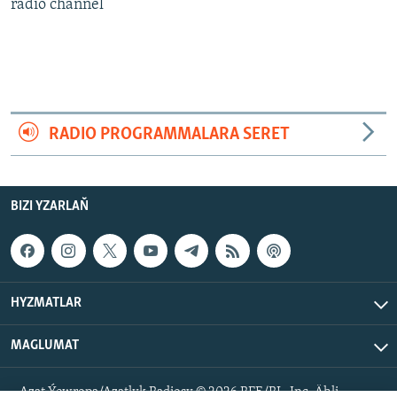
AÝ/AR-nyň ähli saýtlary
radio channel
RADIO PROGRAMMALARA SERET
BIZI YZARLAŇ
HYZMATLAR
MAGLUMAT
Azat Ýewropa/Azatlyk Radiosy © 2026 RFE/RL, Inc. Ähli