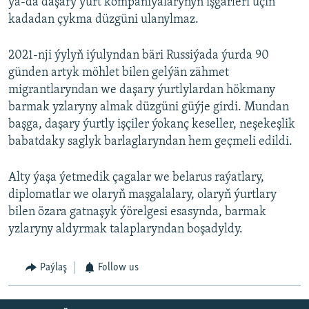
ýa-da daşary ýurt kompaniýalarynyň işgärleri üçin
kadadan çykma düzgüni ulanylmaz.
2021-nji ýylyň iýulyndan bäri Russiýada ýurda 90
günden artyk möhlet bilen gelýän zähmet
migrantlaryndan we daşary ýurtlylardan hökmany
barmak yzlaryny almak düzgüni güýje girdi. Mundan
başga, daşary ýurtly işçiler ýokanç keseller, neşekeşlik
babatdaky saglyk barlaglaryndan hem geçmeli edildi.
Alty ýaşa ýetmedik çagalar we belarus raýatlary,
diplomatlar we olaryň maşgalalary, olaryň ýurtlary
bilen özara gatnaşyk ýörelgesi esasynda, barmak
yzlaryny aldyrmak talaplaryndan boşadyldy.
Paýlaş
Follow us