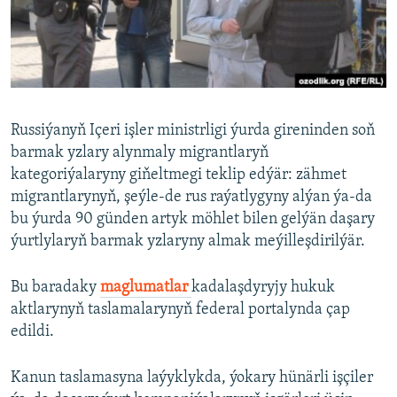
AÝ/AR-nyň ähli saýtlary
Russiýanyň Içeri işler ministrligi ýurda gireninden soň
barmak yzlary alynmaly migrantlaryň
kategoriýalaryny giňeltmegi teklip edýär: zähmet
migrantlarynyň, şeýle-de rus raýatlygyny alýan ýa-da
bu ýurda 90 günden artyk möhlet bilen gelýän daşary
ýurtlylaryň barmak yzlaryny almak meýilleşdirilýär.
Bu baradaky
maglumatlar
kadalaşdyryjy hukuk
aktlarynyň taslamalarynyň federal portalynda çap
edildi.
Kanun taslamasyna laýyklykda, ýokary hünärli işçiler