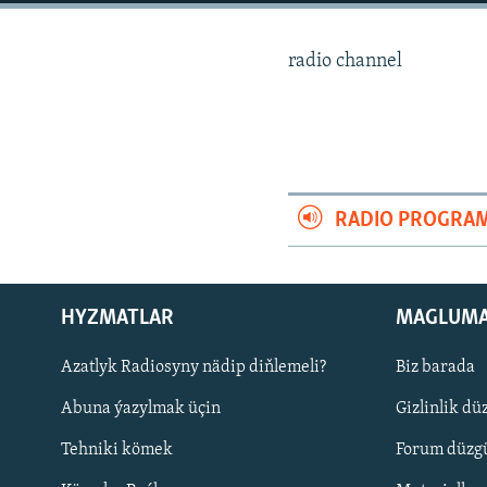
radio channel
RADIO PROGRA
HYZMATLAR
MAGLUM
Azatlyk Radiosyny nädip diňlemeli?
Biz barada
Русский
Abuna ýazylmak üçin
Gizlinlik dü
BIZI YZARLAŇ
Tehniki kömek
Forum düzgü