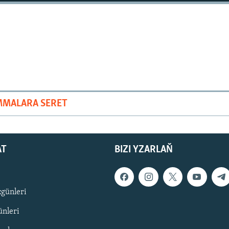
MMALARA SERET
AT
BIZI YZARLAŇ
zgünleri
nleri