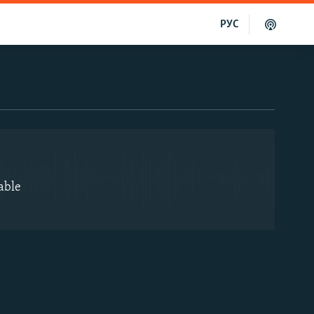
РУС
EMBED
able
EMBED