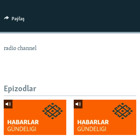
AÝ/AR-nyň ähli saýtlary
Paýlaş
radio channel
Epizodlar