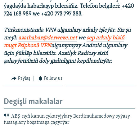
ýagdaýda habarlaşyp bilersiňiz. Telefon belgileri: +420
724 168 989 we +420 773 797 383.
Türkmenistanda VPN ulgamlary arkaly işleýär. Siz şu
meýl:
azathabar@derweze.net
we
sep arkaly biziň
mugt Psiphon3 VPN
ulgamymyzy Android ulgamlary
üçin ýükläp bilersiňiz. Azatlyk Radiosy siziň
şahsyýetiňiziň doly gizlinligini kepillendirýär.
Paýlaş
Follow us
Degişli makalalar
ABŞ-nyň kanun çykaryjylary Berdimuhamedowy syýasy
tussaglary boşatmaga çagyrýar