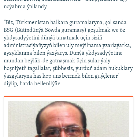
noýabrda ýollandy.
“Biz, Türkmenistan halkara guramalaryna, şol sanda
BSG (Bütindünýä Söwda guramasy) goşulmak we öz
ykdysadyýetini dünýä tanatmak üçin siziň
administrasiýaňyzyň bilen uly meýilnama yzarlaýarka,
gyzyklanma bilen ýazýarys. Dünýä ykdysadyýetine
mundan beýläk-de gatnaşmak üçin şular ýaly
hoşniýetli tagallalar, şübhesiz, ýurduň adam hukuklary
ýazgylaryna has köp üns bermek bilen güýçlener"
diýlip, hatda bellenilýär.