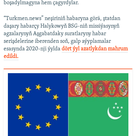
boşadylmagyna hem çagyrdylar.
“Turkmen.news” neşiriniň habaryna görä, ştatdan
daşary habarçy Halykowyň BSG-niň missiýasynyň
agzalarynyň Aşgabatdaky suratlaryny habar
serişdelerine iberenden soň, galp aýyplamalar
esasynda 2020-nji ýylda
dört ýyl azatlykdan mahrum
edildi.