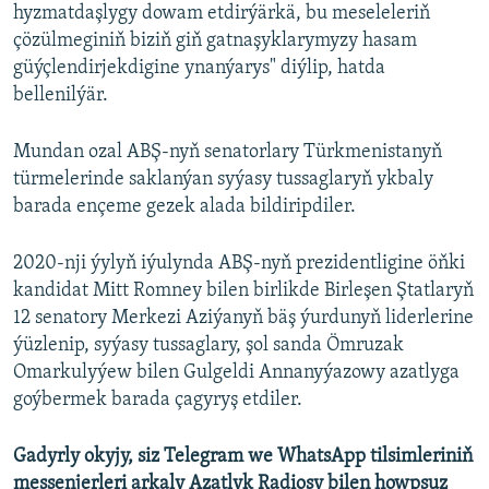
hyzmatdaşlygy dowam etdirýärkä, bu meseleleriň
çözülmeginiň biziň giň gatnaşyklarymyzy hasam
güýçlendirjekdigine ynanýarys" diýlip, hatda
bellenilýär.
Mundan ozal ABŞ-nyň senatorlary Türkmenistanyň
türmelerinde saklanýan syýasy tussaglaryň ykbaly
barada ençeme gezek alada bildiripdiler.
2020-nji ýylyň iýulynda ABŞ-nyň prezidentligine öňki
kandidat Mitt Romney bilen birlikde Birleşen Ştatlaryň
12 senatory Merkezi Aziýanyň bäş ýurdunyň liderlerine
ýüzlenip, syýasy tussaglary, şol sanda Ömruzak
Omarkulyýew bilen Gulgeldi Annanyýazowy azatlyga
goýbermek barada çagyryş etdiler.
Gadyrly okyjy, siz Telegram we WhatsApp tilsimleriniň
messenjerleri arkaly Azatlyk Radiosy bilen howpsuz