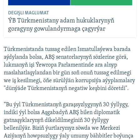
DEGIŞLI MAGLUMAT
ÝB Türkmenistany adam hukuklarynyň
goragyny gowulandyrmaga çagyrýar
Türkmenistanda tussag edilen Ismatullaýewa barada
aýdylanda bolsa, ABŞ senatorlarynyň sözlerine görä,
lukmanyň işi Ýewropa Parlamentinde ara alnyp
maslahatlaşylandan bir gün soň onuň tussag edilmegi
we iş kesilmegi, öňe sürülýän korrupsiýa aýyplamalary
"dünýäde Türkmenistanyň negatiw keşbini döretdi".
“Bu ýyl Türkmenistanyň garaşsyzlygynyň 30 ýyllygy,
indiki ýyl bolsa Aşgabadyň ABŞ bilen diplomatik
gatnaşyklarynyň dikeldilmeginiň 30 ýyllygy
bellenilýär. Biziň ýurtlarymyz söwda we Merkezi
Aziýanyň howpsuzlygy ýaly umumy bähbitler boýunça