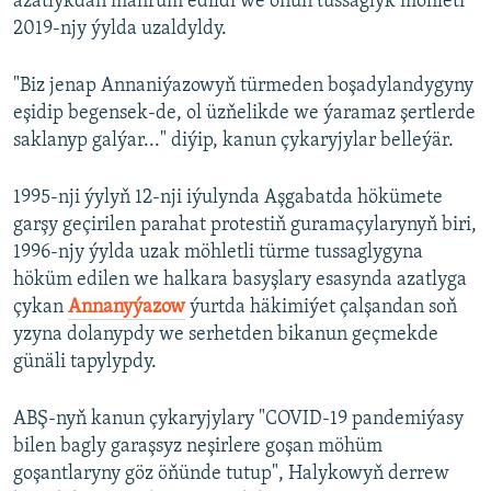
azatlykdan mahrum edildi we onuň tussaglyk möhleti
2019-njy ýylda uzaldyldy.
"Biz jenap Annaniýazowyň türmeden boşadylandygyny
eşidip begensek-de, ol üzňelikde we ýaramaz şertlerde
saklanyp galýar..." diýip, kanun çykaryjylar belleýär.
1995-nji ýylyň 12-nji iýulynda Aşgabatda hökümete
garşy geçirilen parahat protestiň guramaçylarynyň biri,
1996-njy ýylda uzak möhletli türme tussaglygyna
höküm edilen we halkara basyşlary esasynda azatlyga
çykan
Annanyýazow
ýurtda häkimiýet çalşandan soň
yzyna dolanypdy we serhetden bikanun geçmekde
günäli tapylypdy.
ABŞ-nyň kanun çykaryjylary "COVID-19 pandemiýasy
bilen bagly garaşsyz neşirlere goşan möhüm
goşantlaryny göz öňünde tutup", Halykowyň derrew