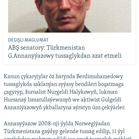
DEGIŞLI MAGLUMAT
ABŞ senatory: Türkmenistan
G.Annanyýazowy tussaglykdan azat etmeli
Kanun çykaryjylar öz hatynda Berdimuhamedowy
tussaglykda saklanýan syýasy bendileri boşatmaga
çagyryp, žurnalist Nurgeldi Halykowyň, lukman
Hursanaý Ismatullaýewanyň we aktiwist Gulgeldi
Annaniýazowyň ykballaryna aýratyn üns çekýärler.
Annanyýazow 2008-nji ýylda Norwegiýadan
Türkmenistana gaýdyp gelende tussag edilip, 11 ýyl