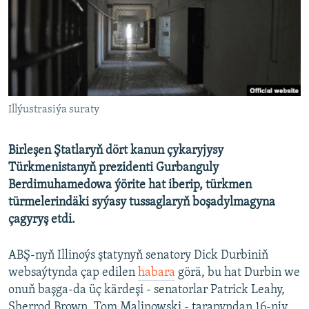
AÝ/AR-nyň ähli saýtlary
Illýustrasiýa suraty
Birleşen Ştatlaryň dört kanun çykaryjysy
Türkmenistanyň prezidenti Gurbanguly
Berdimuhamedowa ýörite hat iberip, türkmen
türmelerindäki syýasy tussaglaryň boşadylmagyna
çagyryş etdi.
ABŞ-nyň Illinoýs ştatynyň senatory Dick Durbiniň
websaýtynda çap edilen
habara
görä, bu hat Durbin we
onuň başga-da üç kärdeşi - senatorlar Patrick Leahy,
Sherrod Brown, Tom Malinowski - tarapyndan 16-njy