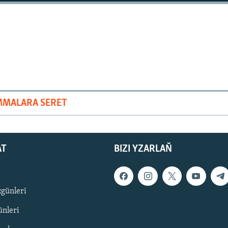
MMALARA SERET
AT
BIZI YZARLAŇ
zgünleri
nleri