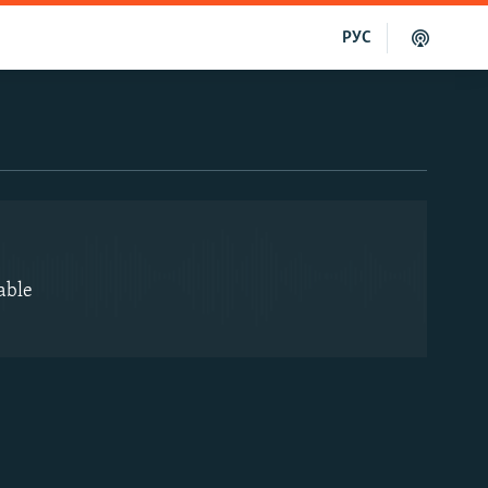
РУС
EMBED
able
EMBED