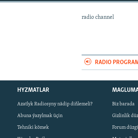
radio channel
RADIO PROGRA
HYZMATLAR
MAGLUM
Azatlyk Radiosyny nädip diňlemeli?
Biz barada
Русский
Abuna ýazylmak üçin
Gizlinlik dü
BIZI YZARLAŇ
Tehniki kömek
Forum düzgü