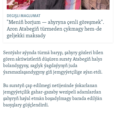
DEGIŞLI MAGLUMAT
"Meniň borjum — ahyryna çenli göreşmek".
Aron Atabegiň türmeden çykmagy hem-de
geljekki maksady
Sentýabr aýynda türmä baryp, şahyry gözleri bilen
gören aktiwistleriň düşüren suraty Atabegiň halys
bolandygyny, saglyk ýagdaýynyň juda
ýaramazlaşandygyny giň jemgyýetçilige aýan etdi.
Bu suratyň çap edilmegi netijesinde ýokarlanan
jemgyýetçilik gahar-gazaby wezipeli adamlardan
şahyryň haýal etmän boşadylmagy barada edilýän
basyşlary güýçlendirdi.