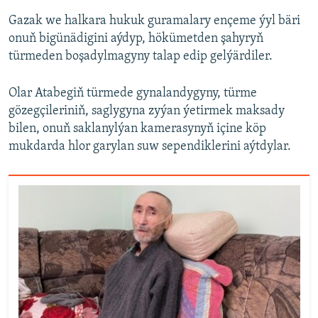
Gazak we halkara hukuk guramalary ençeme ýyl bäri
onuň bigünädigini aýdyp, hökümetden şahyryň
türmeden boşadylmagyny talap edip gelýärdiler.
Olar Atabegiň türmede gynalandygyny, türme
gözegçileriniň, saglygyna zyýan ýetirmek maksady
bilen, onuň saklanylýan kamerasynyň içine köp
mukdarda hlor garylan suw sependiklerini aýtdylar.