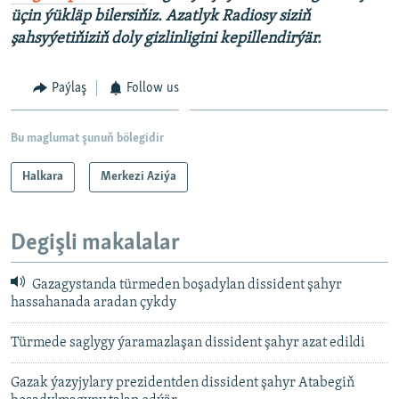
üçin ýükläp bilersiňiz. Azatlyk Radiosy siziň
şahsyýetiňiziň doly gizlinligini kepillendirýär.
Paýlaş
Follow us
Bu maglumat şunuň bölegidir
Halkara
Merkezi Aziýa
Degişli makalalar
Gazagystanda türmeden boşadylan dissident şahyr
hassahanada aradan çykdy
Türmede saglygy ýaramazlaşan dissident şahyr azat edildi
Gazak ýazyjylary prezidentden dissident şahyr Atabegiň