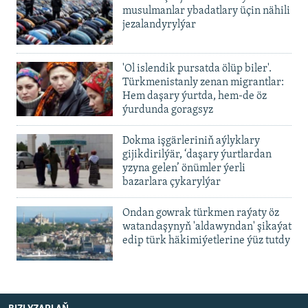
musulmanlar ybadatlary üçin nähili
jezalandyrylýar
'Ol islendik pursatda ölüp biler'.
Türkmenistanly zenan migrantlar:
Hem daşary ýurtda, hem-de öz
ýurdunda goragsyz
Dokma işgärleriniň aýlyklary
gijikdirilýär, ‘daşary ýurtlardan
yzyna gelen’ önümler ýerli
bazarlara çykarylýar
Ondan gowrak türkmen raýaty öz
watandaşynyň 'aldawyndan' şikaýat
edip türk häkimiýetlerine ýüz tutdy