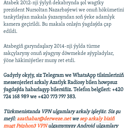
Atabek 2012-nji ýylyň dekabrynda şol wagtky
prezident Nursoltan Nazarbaýewi we onuň hökümetini
tankytlaýan makala ýazanyndan soň ýeke adamlyk
kamera geçirildi. Bu makala onlaýn ýagdaýda çap
edildi.
Atabegiň garyndaşlary 2014-nji ýylda türme
sakçylaryny onuň aýagyny döwmekde aýypladylar,
ýöne häkimiýetler muny ret etdi.
Gadyrly okyjy, siz Telegram we WhatsApp tilsimleriniň
messenjerleri arkaly Azatlyk Radiosy bilen howpsuz
ýagdaýda habarlaşyp bilersiňiz. Telefon belgileri: +420
724 168 989 we +420 773 797 383.
Türkmenistanda VPN ulgamlary arkaly işleýär. Siz şu
meýl:
azathabar@derweze.net
we
sep arkaly biziň
mugt Psiphon3 VPN
ulgamymyzy Android ulgamlary