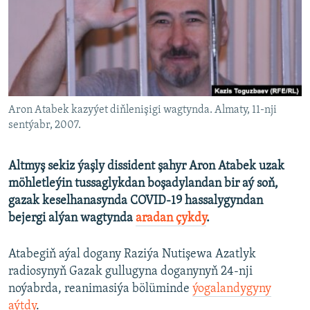
AÝ/AR-nyň ähli saýtlary
Aron Atabek kazyýet diňlenişigi wagtynda. Almaty, 11-nji
sentýabr, 2007.
Altmyş sekiz ýaşly dissident şahyr Aron Atabek uzak
möhletleýin tussaglykdan boşadylandan bir aý soň,
gazak keselhanasynda COVID-19 hassalygyndan
bejergi alýan wagtynda
aradan çykdy
.
Atabegiň aýal dogany Raziýa Nutişewa Azatlyk
radiosynyň Gazak gullugyna doganynyň 24-nji
noýabrda, reanimasiýa bölüminde
ýogalandygyny
aýtdy
.