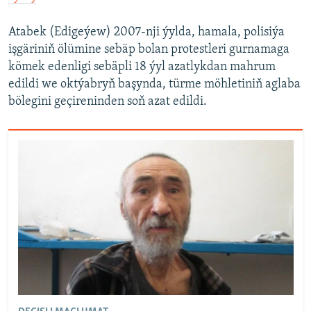
Atabek (Edigeýew) 2007-nji ýylda, hamala, polisiýa
işgäriniň ölümine sebäp bolan protestleri gurnamaga
kömek edenligi sebäpli 18 ýyl azatlykdan mahrum
edildi we oktýabryň başynda, türme möhletiniň aglaba
bölegini geçireninden soň azat edildi.