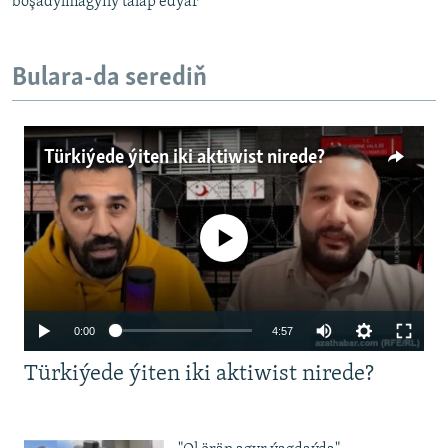
boşadylmagyny talap edýär
Bulara-da serediň
Türkiýede ýiten iki aktiwist nirede?
No media source currently available
Auto
0:00
4:57
240p
Türkiýede ýiten iki aktiwist nirede?
360p
480p
Auto
240p
360p
480p