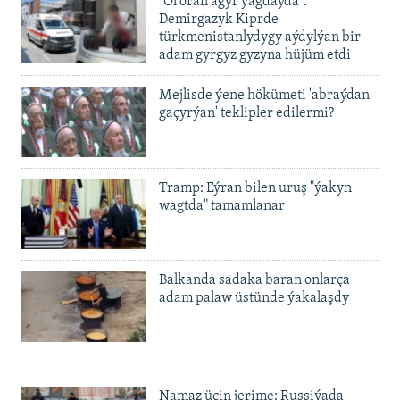
"Ol örän agyr ýagdaýda".
720p
Demirgazyk Kiprde
720p
1080p
türkmenistanlydygy aýdylýan bir
1080p
adam gyrgyz gyzyna hüjüm etdi
Mejlisde ýene hökümeti 'abraýdan
gaçyrýan' teklipler edilermi?
Tramp: Eýran bilen uruş "ýakyn
wagtda" tamamlanar
Balkanda sadaka baran onlarça
adam palaw üstünde ýakalaşdy
Namaz üçin jerime: Russiýada