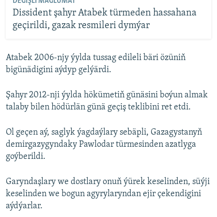
DEGIŞLI MAGLUMAT
Dissident şahyr Atabek türmeden hassahana
geçirildi, gazak resmileri dymýar
Atabek 2006-njy ýylda tussag edileli bäri özüniň
bigünädigini aýdyp gelýärdi.
Şahyr 2012-nji ýylda hökümetiň günäsini boýun almak
talaby bilen hödürlän günä geçiş teklibini ret etdi.
Ol geçen aý, saglyk ýagdaýlary sebäpli, Gazagystanyň
demirgazygyndaky Pawlodar türmesinden azatlyga
goýberildi.
Garyndaşlary we dostlary onuň ýürek keselinden, süýji
keselinden we bogun agyrylaryndan ejir çekendigini
aýdýarlar.