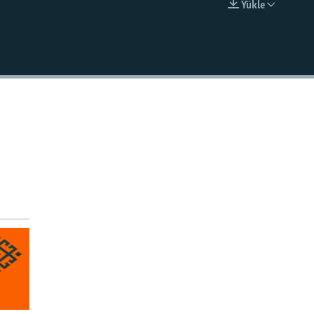
Ýükle
EMBED