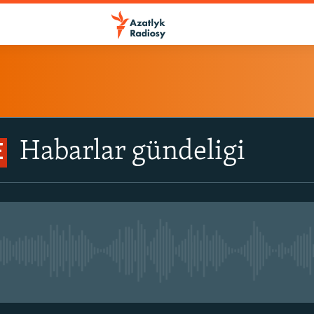
Habarlar gündeligi
E
No live streaming currently avail