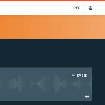
РУС
EMBED
able