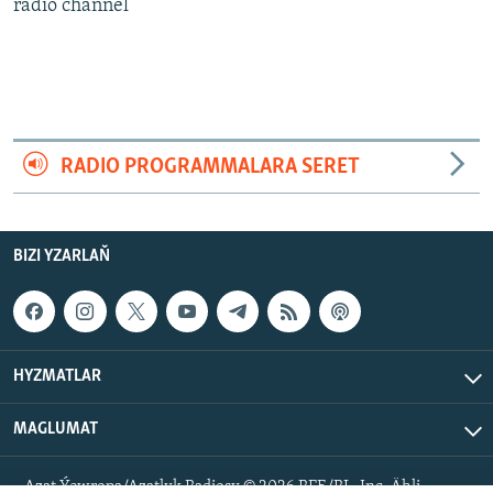
AÝ/AR-nyň ähli saýtlary
radio channel
RADIO PROGRAMMALARA SERET
BIZI YZARLAŇ
HYZMATLAR
MAGLUMAT
Azat Ýewropa/Azatlyk Radiosy © 2026 RFE/RL, Inc. Ähli