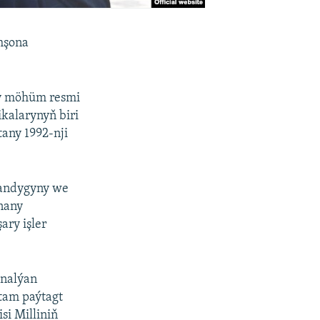
hşona
şy möhüm resmi
kalarynyň biri
tany 1992-nji
ýandygyny we
onany
ary işler
analýan
tam paýtagt
si Milliniň