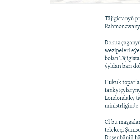
Täjigistanyň 
Rahmonowany ý
Dokuz çaganyň
wezipeleri eýe
bolan Täjigist
ýyldan bäri do
Hukuk toparla
tankytçylaryny
Londondaky täj
ministrliginde
Ol bu maşgala
telekeçi Şams
Duşenbäniň häk