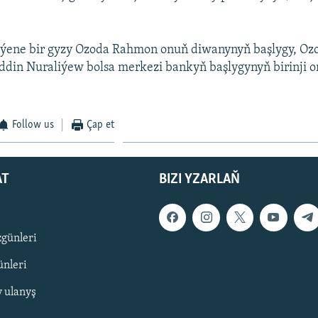
iň ýene bir gyzy Ozoda Rahmon onuň diwanynyň başlygy, O
ddin Nuraliýew bolsa merkezi bankyň başlygynyň birinji 
Follow us
Çap et
AT
BIZI YZARLAŇ
zgünleri
nleri
y ulanyş