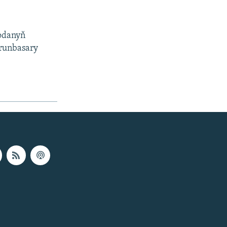
zodanyň
orunbasary