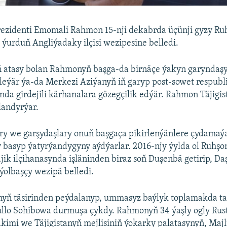
prezidenti Emomali Rahmon 15-nji dekabrda üçünji gyzy Ru
urduň Angliýadaky ilçisi wezipesine belledi.
 atasy bolan Rahmonyň başga-da birnäçe ýakyn garynda
leýär ýa-da Merkezi Aziýanyň iň garyp post-sowet respubli
anda girdejili kärhanalara gözegçilik edýär. Rahmon Täjigis
landyrýar.
ry we garşydaşlary onuň başgaça pikirlenýänlere çydama
 basyp ýatyrýandygyny aýdýarlar. 2016-njy ýylda ol Ruhş
ik ilçihanasynda işläninden biraz soň Duşenbä getirip, Daş
 ýolbaşçy wezipä belledi.
nyň täsirinden peýdalanyp, ummasyz baýlyk toplamakda t
ullo Sohibowa durmuşa çykdy. Rahmonyň 34 ýaşly ogly Rus
imi we Täjigistanyň mejlisiniň ýokarky palatasynyň, Majli