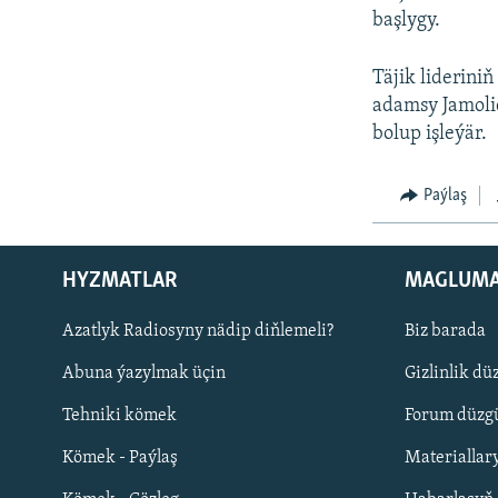
başlygy.
Täjik liderin
adamsy Jamoli
bolup işleýär.
Paýlaş
HYZMATLAR
MAGLUM
Русский
Azatlyk Radiosyny nädip diňlemeli?
Biz barada
Abuna ýazylmak üçin
Gizlinlik dü
BIZI YZARLAŇ
Tehniki kömek
Forum düzgü
Kömek - Paýlaş
Materiallar