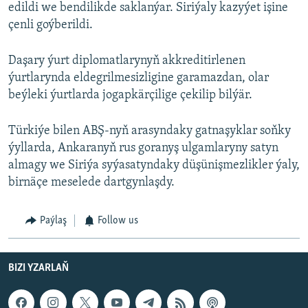
edildi we bendilikde saklanýar. Siriýaly kazyýet işine
çenli goýberildi.
Daşary ýurt diplomatlarynyň akkreditirlenen
ýurtlarynda eldegrilmesizligine garamazdan, olar
beýleki ýurtlarda jogapkärçilige çekilip bilýär.
Türkiýe bilen ABŞ-nyň arasyndaky gatnaşyklar soňky
ýyllarda, Ankaranyň rus goranyş ulgamlaryny satyn
almagy we Siriýa syýasatyndaky düşünişmezlikler ýaly,
birnäçe meselede dartgynlaşdy.
Paýlaş
Follow us
BIZI YZARLAŇ