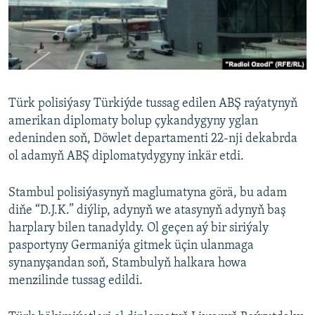
AÝ/AR-nyň ähli saýtlary
Türk polisiýasy Türkiýde tussag edilen ABŞ raýatynyň
amerikan diplomaty bolup çykandygyny yglan
edeninden soň, Döwlet departamenti 22-nji dekabrda
ol adamyň ABŞ diplomatydygyny inkär etdi.
Stambul polisiýasynyň maglumatyna görä, bu adam
diňe “D.J.K.” diýlip, adynyň we atasynyň adynyň baş
harplary bilen tanadyldy. Ol geçen aý bir siriýaly
pasportyny Germaniýa gitmek üçin ulanmaga
synanyşandan soň, Stambulyň halkara howa
menzilinde tussag edildi.