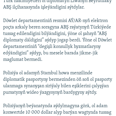
Türk häkimiýetleri ol diplomatyň Liwanyň Beýrutdaky
ABŞ ilçihanasynda işleýändigini aýtdylar.
Döwlet departamentiniň resmisi AÝ/AR-nyň elektron
poçta arkaly beren soragyna ABŞ raýatynyň Türkiýede
tussag edilendigini bilýändigini, ýöne ol şahsyň “ABŞ
diplomaty däldigini” aýdyp jogap berdi. Ýöne ol Döwlet
departamentiniň “degişli konsullyk hyzmatlaryny
edýändigini” aýdyp, bu mesele barada jikme-jik
maglumat bermedi.
Polisiýa ol adamyň Stambul howa menzilinde
diplomatik pasportyny bermezinden öň soň ol pasporty
ulanmaga synanyşan siriýaly bilen eşiklerini çalyşýan
pursatynyň wideo ýazgysynyň bardygyny aýtdy.
Polisiýanyň beýanatynda aýdylmagyna görä, ol adam
konwertde 10 000 dollar alyp barýan wagtynda tussag