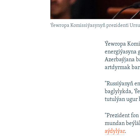
Ýewropa Komissiýasynyň prezidenti Ursul
Ýewropa Komiss
energiýasyna g
Azerbaýjana b
artdyrmak bara
"Russiýanyň e
baglylykda, Ýe
tutulýan ugur 
"Prezident fo
mundan beýläk
aýdylýar
.