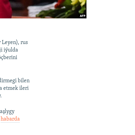
 Leyen), rus
i iýulda
çberini
irmegi bilen
a etmek ileri
.
aşlygy
,
habarda