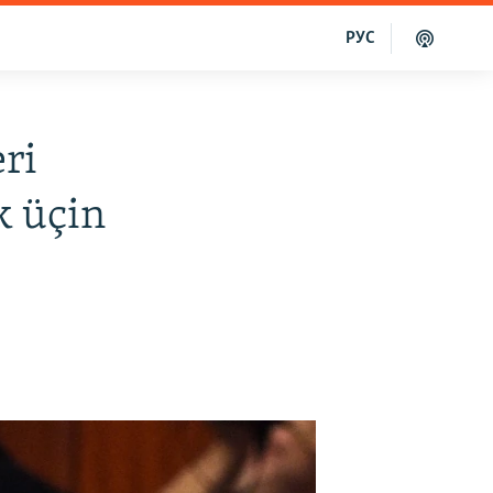
РУС
ri
k üçin