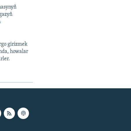
masynyň
 gazyň
ň
rgo girizmek
ynda, howalar
rler.