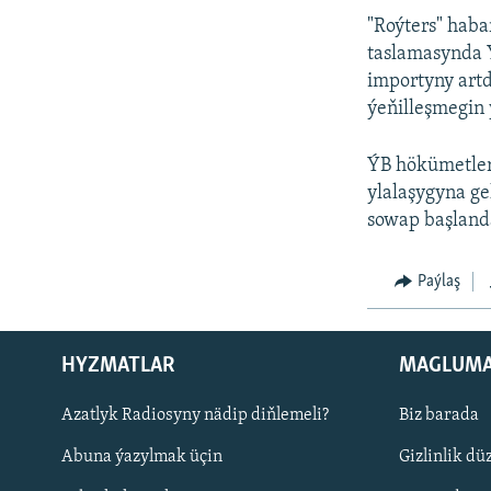
"Roýters" hab
taslamasynda Ý
importyny artd
ýeňilleşmegin 
ÝB hökümetler
ylalaşygyna ge
sowap başland
Paýlaş
HYZMATLAR
MAGLUM
Русский
Azatlyk Radiosyny nädip diňlemeli?
Biz barada
Abuna ýazylmak üçin
Gizlinlik dü
BIZI YZARLAŇ