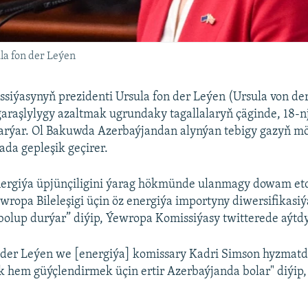
a fon der Leýen
iýasynyň prezidenti Ursula fon der Leýen (Ursula von der
araşlylygy azaltmak ugrundaky tagallalaryň çäginde, 18-nj
arýar. Ol Bakuwda Azerbaýjandan alynýan tebigy gazyň mö
da gepleşik geçirer.
nergiýa üpjünçiligini ýarag hökmünde ulanmagy dowam etd
wropa Bileleşigi üçin öz energiýa importyny diwersifikasiý
bolup durýar” diýip, Ýewropa Komissiýasy twitterede aýtdy
n der Leýen we [energiýa] komissary Kadri Simson hyzmatd
 hem güýçlendirmek üçin ertir Azerbaýjanda bolar" diýip