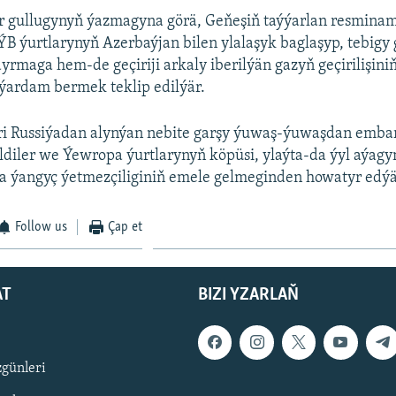
ar gullugynyň ýazmagyna görä, Geňeşiň taýýarlan resmina
B ýurtlarynyň Azerbaýjan bilen ylalaşyk baglaşyp, tebigy
yrmaga hem-de geçiriji arkaly iberilýän gazyň geçirilişini
ýardam bermek teklip edilýär.
i Russiýadan alynýan nebite garşy ýuwaş-ýuwaşdan emba
ldiler we Ýewropa ýurtlarynyň köpüsi, ylaýta-da ýyl aýag
a ýangyç ýetmezçiliginiň emele gelmeginden howatyr edýä
Follow us
Çap et
AT
BIZI YZARLAŇ
zgünleri