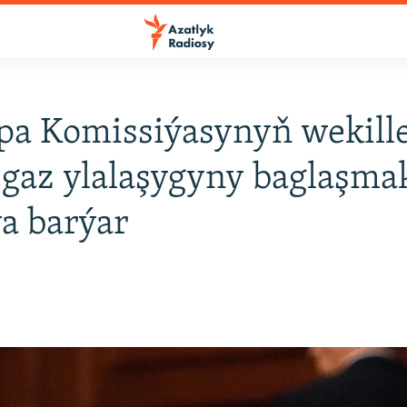
a Komissiýasynyň wekille
 gaz ylalaşygyny baglaşma
a barýar