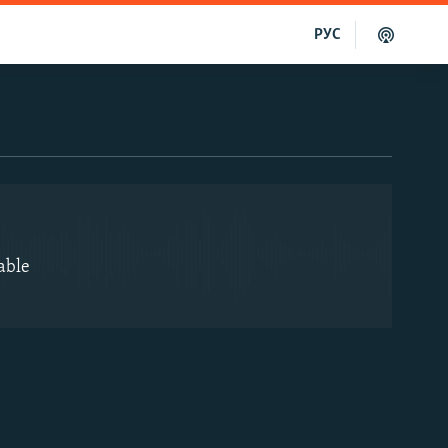
РУС
EMBED
able
EMBED