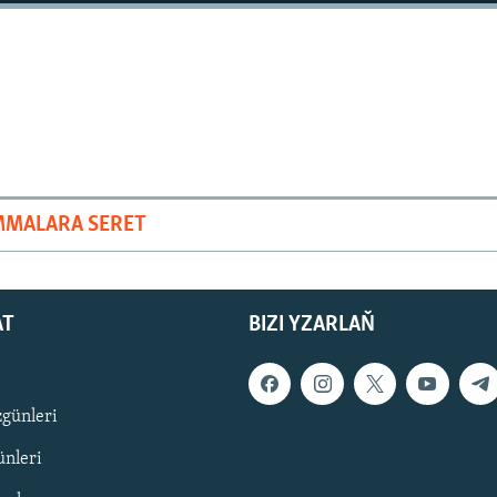
MMALARA SERET
AT
BIZI YZARLAŇ
zgünleri
nleri