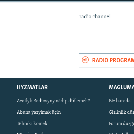
radio channel
RADIO PROGRA
HYZMATLAR
MAGLUM
Azatlyk Radiosyny nädip diňlemeli?
Biz barada
Русский
Abuna ýazylmak üçin
Gizlinlik dü
BIZI YZARLAŇ
Tehniki kömek
Forum düzgü