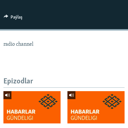
AÝ/AR-nyň ähli saýtlary
Paýlaş
radio channel
Epizodlar