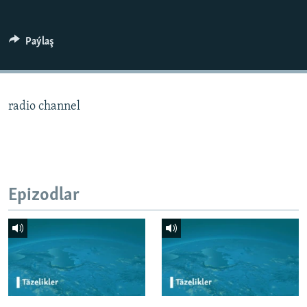
AÝ/AR-nyň ähli saýtlary
Paýlaş
radio channel
Epizodlar