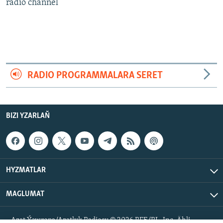
AÝ/AR-nyň ähli saýtlary
radio channel
RADIO PROGRAMMALARA SERET
BIZI YZARLAŇ
HYZMATLAR
MAGLUMAT
Azat Ýewropa/Azatlyk Radiosy © 2026 RFE/RL, Inc. Ähli