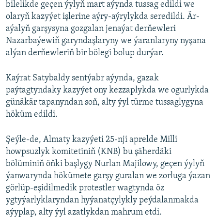
bilelikde geçen ýylyň mart aýynda tussag edildi we
olaryň kazyýet işlerine aýry-aýrylykda seredildi. Är-
aýalyň garşysyna gozgalan jenaýat derňewleri
Nazarbaýewiň garyndaşlaryny we ýaranlaryny nyşana
alýan derňewleriň bir bölegi bolup durýar.
Kaýrat Satybaldy sentýabr aýynda, gazak
paýtagtyndaky kazyýet ony kezzaplykda we ogurlykda
günäkär tapanyndan soň, alty ýyl türme tussaglygyna
höküm edildi.
Şeýle-de, Almaty kazyýeti 25-nji aprelde Milli
howpsuzlyk komitetiniň (KNB) bu şäherdäki
bölüminiň öňki başlygy Nurlan Majilowy, geçen ýylyň
ýanwarynda hökümete garşy guralan we zorluga ýazan
görlüp-eşidilmedik protestler wagtynda öz
ygtyýarlyklaryndan hyýanatçylykly peýdalanmakda
aýyplap, alty ýyl azatlykdan mahrum etdi.