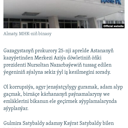
AÝ/AR-nyň ähli saýtlary
Almaty. MHK-niň binasy
Gazagystanyň prokurory 25-nji aprelde Astananyň
kazyýetinden Merkezi Aziýa döwletiniň öňki
prezidenti Nursoltan Nazarbaýewiň tussag edilen
ýegeniniň aýalyna sekiz ýyl iş kesilmegini sorady.
Ol korrupsiýa, agyr jenaýatçylygy guramak, adam alyp
gaçmak, birnäçe kärhananyň paýnamalaryny we
emläklerini bikanun ele geçirmek aýyplamalarynda
aýyplanýar.
Gulmira Satybaldy adamsy Kaýrat Satybaldy bilen