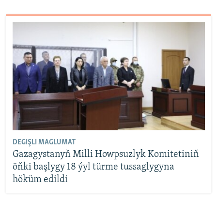
DEGIŞLI MAGLUMAT
Gazagystanyň Milli Howpsuzlyk Komitetiniň
öňki başlygy 18 ýyl türme tussaglygyna
höküm edildi