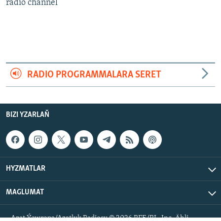
AÝ/AR-nyň ähli saýtlary
radio channel
RADIO PROGRAMMALARA SERET
BIZI YZARLAŇ
HYZMATLAR
MAGLUMAT
Azat Ýewropa/Azatlyk Radiosy © 2026 RFE/RL, Inc. Ähli