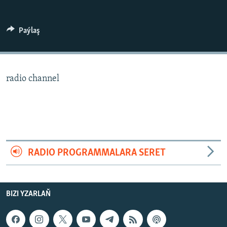
AÝ/AR-nyň ähli saýtlary
Paýlaş
radio channel
RADIO PROGRAMMALARA SERET
BIZI YZARLAŇ