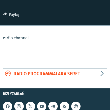
AÝ/AR-nyň ähli saýtlary
Paýlaş
radio channel
RADIO PROGRAMMALARA SERET
BIZI YZARLAŇ