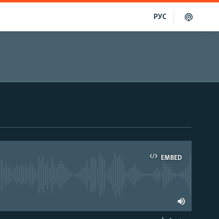
РУС
EMBED
able