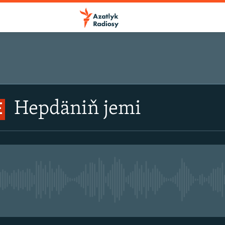
Hepdäniň jemi
E
No live streaming currently avail