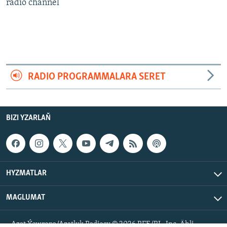
AÝ/AR-nyň ähli saýtlary
radio channel
RADIO PROGRAMMALARA SERET
BIZI YZARLAŇ
HYZMATLAR
MAGLUMAT
Azat Ýewropa/Azatlyk Radiosy © 2026 RFE/RL, Inc. Ähli