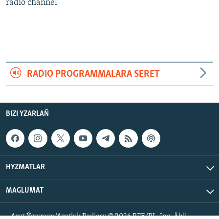
AÝ/AR-nyň ähli saýtlary
radio channel
RADIO PROGRAMMALARA SERET
BIZI YZARLAŇ
HYZMATLAR
MAGLUMAT
Azat Ýewropa/Azatlyk Radiosy © 2026 RFE/RL, Inc. Ähli