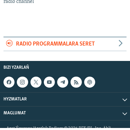
AÝ/AR-nyň ähli saýtlary
radio channel
RADIO PROGRAMMALARA SERET
BIZI YZARLAŇ
HYZMATLAR
MAGLUMAT
Azat Ýewropa/Azatlyk Radiosy © 2026 RFE/RL, Inc. Ähli