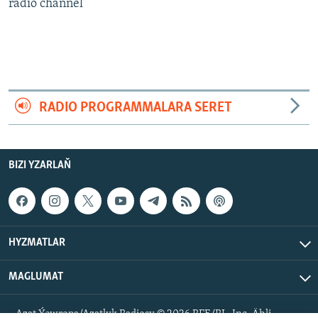
AÝ/AR-nyň ähli saýtlary
radio channel
RADIO PROGRAMMALARA SERET
BIZI YZARLAŇ
HYZMATLAR
MAGLUMAT
Azat Ýewropa/Azatlyk Radiosy © 2026 RFE/RL, Inc. Ähli