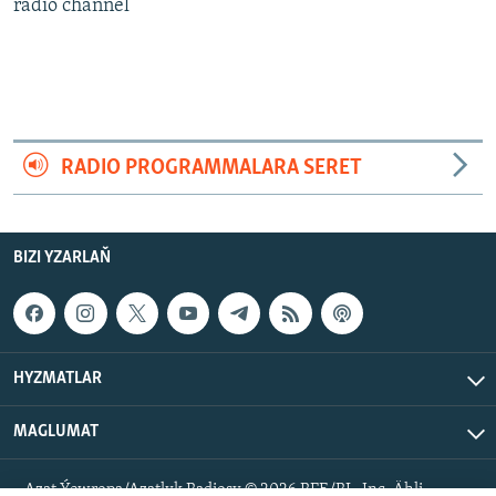
AÝ/AR-nyň ähli saýtlary
radio channel
RADIO PROGRAMMALARA SERET
BIZI YZARLAŇ
HYZMATLAR
MAGLUMAT
Azat Ýewropa/Azatlyk Radiosy © 2026 RFE/RL, Inc. Ähli