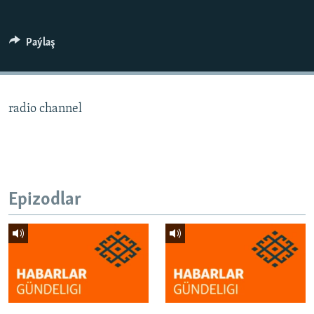
AÝ/AR-nyň ähli saýtlary
Paýlaş
radio channel
Epizodlar