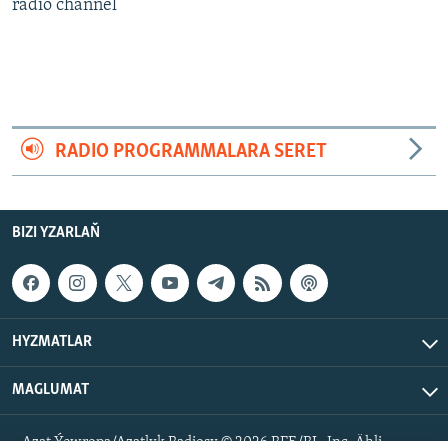
AÝ/AR-nyň ähli saýtlary
radio channel
RADIO PROGRAMMALARA SERET
BIZI YZARLAŇ
HYZMATLAR
MAGLUMAT
Azat Ýewropa/Azatlyk Radiosy © 2026 RFE/RL, Inc. Ähli