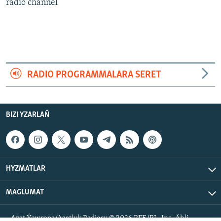
AÝ/AR-nyň ähli saýtlary
radio channel
RADIO PROGRAMMALARA SERET
BIZI YZARLAŇ
HYZMATLAR
MAGLUMAT
Azat Ýewropa/Azatlyk Radiosy © 2026 RFE/RL, Inc. Ähli