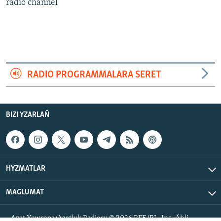
AÝ/AR-nyň ähli saýtlary
radio channel
RADIO PROGRAMMALARA SERET
BIZI YZARLAŇ
HYZMATLAR
MAGLUMAT
Azat Ýewropa/Azatlyk Radiosy © 2026 RFE/RL, Inc. Ähli