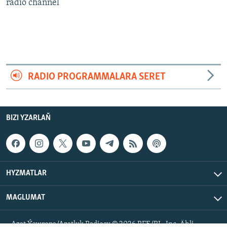
AÝ/AR-nyň ähli saýtlary
radio channel
RADIO PROGRAMMALARA SERET
BIZI YZARLAŇ
HYZMATLAR
MAGLUMAT
Azat Ýewropa/Azatlyk Radiosy © 2026 RFE/RL, Inc. Ähli