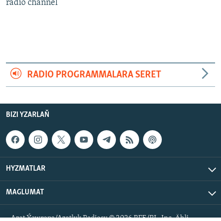
AÝ/AR-nyň ähli saýtlary
radio channel
RADIO PROGRAMMALARA SERET
BIZI YZARLAŇ
HYZMATLAR
MAGLUMAT
Azat Ýewropa/Azatlyk Radiosy © 2026 RFE/RL, Inc. Ähli