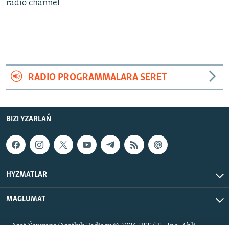
AÝ/AR-nyň ähli saýtlary
radio channel
RADIO PROGRAMMALARA SERET
BIZI YZARLAŇ
HYZMATLAR
MAGLUMAT
Azat Ýewropa/Azatlyk Radiosy © 2026 RFE/RL, Inc. Ähli