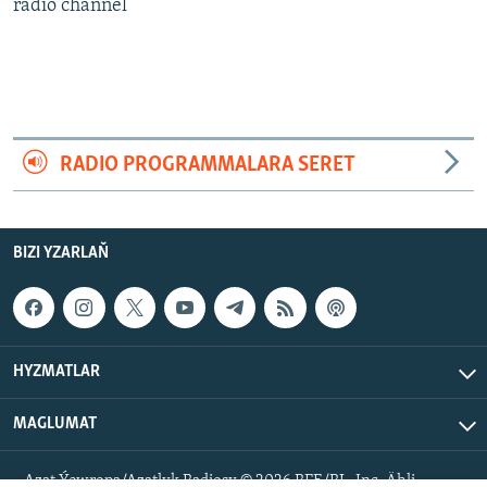
AÝ/AR-nyň ähli saýtlary
radio channel
RADIO PROGRAMMALARA SERET
BIZI YZARLAŇ
HYZMATLAR
MAGLUMAT
Azat Ýewropa/Azatlyk Radiosy © 2026 RFE/RL, Inc. Ähli