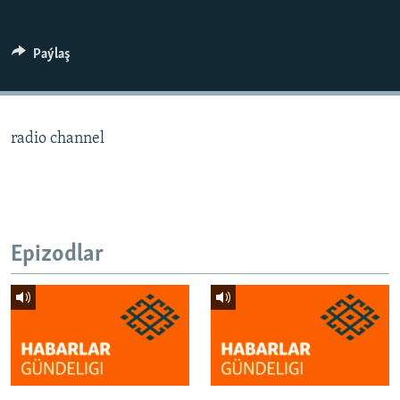
AÝ/AR-nyň ähli saýtlary
Paýlaş
radio channel
Epizodlar