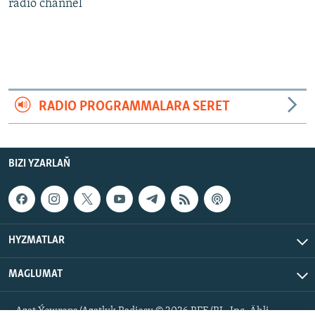
AÝ/AR-nyň ähli saýtlary
radio channel
RADIO PROGRAMMALARA SERET
BIZI YZARLAŇ
HYZMATLAR
MAGLUMAT
Azat Ýewropa/Azatlyk Radiosy © 2026 RFE/RL, Inc. Ähli