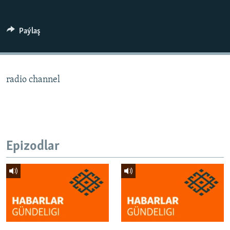
AÝ/AR-nyň ähli saýtlary
Paýlaş
radio channel
Epizodlar