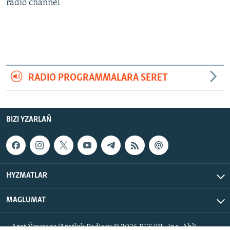
AÝ/AR-nyň ähli saýtlary
radio channel
RADIO PROGRAMMALARA SERET
BIZI YZARLAŇ
HYZMATLAR
MAGLUMAT
Azat Ýewropa/Azatlyk Radiosy © 2026 RFE/RL, Inc. Ähli