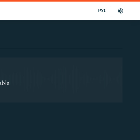
РУС
EMBED
able
EMBED