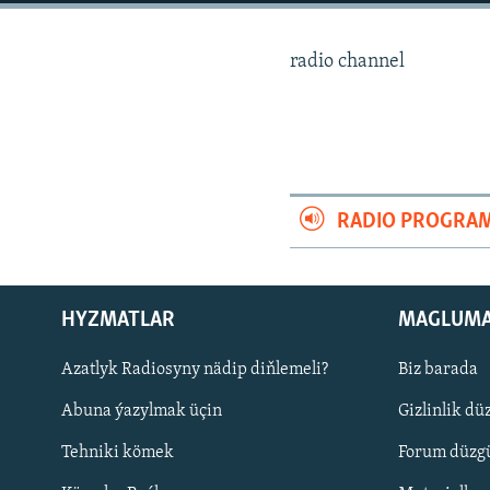
radio channel
RADIO PROGRA
HYZMATLAR
MAGLUM
Azatlyk Radiosyny nädip diňlemeli?
Biz barada
Русский
Abuna ýazylmak üçin
Gizlinlik dü
BIZI YZARLAŇ
Tehniki kömek
Forum düzgü