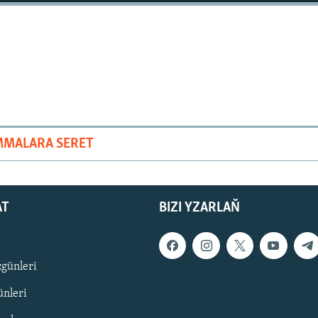
MMALARA SERET
AT
BIZI YZARLAŇ
zgünleri
nleri