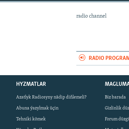
radio channel
RADIO PROGRA
HYZMATLAR
MAGLUM
Azatlyk Radiosyny nädip diňlemeli?
Biz barada
Русский
Abuna ýazylmak üçin
Gizlinlik dü
BIZI YZARLAŇ
Tehniki kömek
Forum düzgü