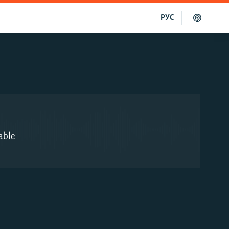
РУС
EMBED
able
EMBED