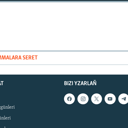
MMALARA SERET
AT
BIZI YZARLAŇ
zgünleri
nleri