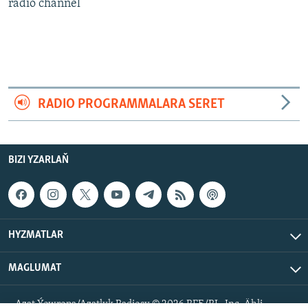
AÝ/AR-nyň ähli saýtlary
radio channel
RADIO PROGRAMMALARA SERET
BIZI YZARLAŇ
HYZMATLAR
MAGLUMAT
Azat Ýewropa/Azatlyk Radiosy © 2026 RFE/RL, Inc. Ähli