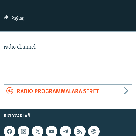
AÝ/AR-nyň ähli saýtlary
Paýlaş
radio channel
RADIO PROGRAMMALARA SERET
BIZI YZARLAŇ