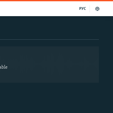
РУС
EMBED
able
EMBED