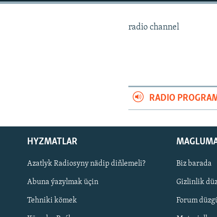
radio channel
RADIO PROGRA
HYZMATLAR
MAGLUM
Azatlyk Radiosyny nädip diňlemeli?
Biz barada
Русский
Abuna ýazylmak üçin
Gizlinlik dü
BIZI YZARLAŇ
Tehniki kömek
Forum düzgü