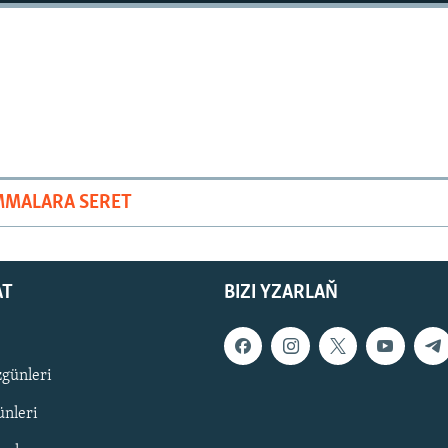
MMALARA SERET
AT
BIZI YZARLAŇ
zgünleri
nleri