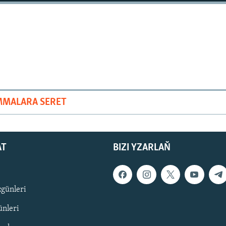
MMALARA SERET
AT
BIZI YZARLAŇ
zgünleri
nleri