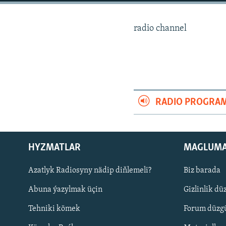
radio channel
RADIO PROGRA
HYZMATLAR
MAGLUM
Azatlyk Radiosyny nädip diňlemeli?
Biz barada
Русский
Abuna ýazylmak üçin
Gizlinlik dü
BIZI YZARLAŇ
Tehniki kömek
Forum düzgü