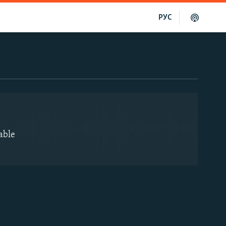
РУС
EMBED
able
EMBED