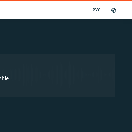
РУС
EMBED
able
EMBED