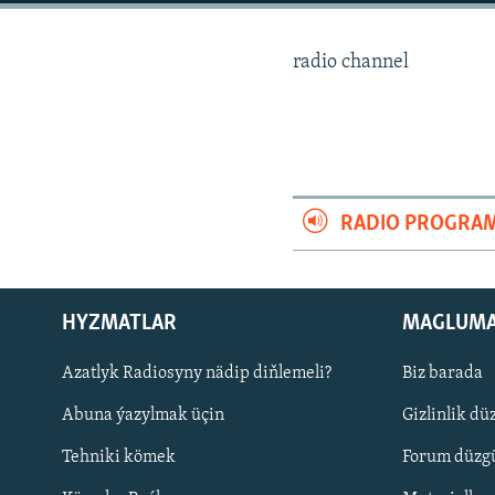
radio channel
RADIO PROGRA
HYZMATLAR
MAGLUM
Azatlyk Radiosyny nädip diňlemeli?
Biz barada
Русский
Abuna ýazylmak üçin
Gizlinlik dü
BIZI YZARLAŇ
Tehniki kömek
Forum düzgü