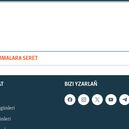
MMALARA SERET
AT
BIZI YZARLAŇ
zgünleri
nleri