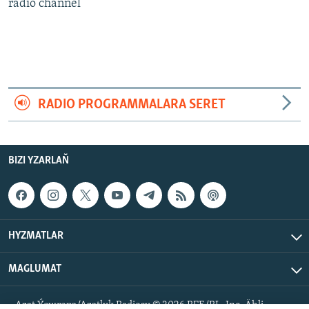
AÝ/AR-nyň ähli saýtlary
radio channel
RADIO PROGRAMMALARA SERET
BIZI YZARLAŇ
HYZMATLAR
MAGLUMAT
Azat Ýewropa/Azatlyk Radiosy © 2026 RFE/RL, Inc. Ähli